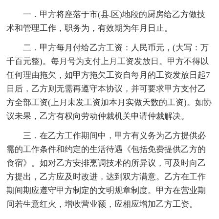
一．甲方将座落于市(县.区)地段的厨房给乙方做技
术和管理工作，职务为，有效期为年月日止。
二．甲方每月付给乙方工资：人民币元，(大写：万
千百元整)。每月号为支付上月工资发放日。甲方不得以
任何理由拖欠，如甲方拖欠工资自每月的工资发放日起7
日后，乙方则无需再遵守本协议，并可要求甲方支付乙
方全部工资(上月未发工资加本月实做天数的工资)。如协
议未果，乙方有权向劳动仲裁机关申请仲裁解决。
三．在乙方工作期间中，甲方有义务为乙方提供必
需的工作条件和约定的生活待遇《包括免费提供乙方的
食宿》。如对乙方安排烹调技术的所异议，可及时向乙
方提出，乙方应及时改进，达到双方满意。乙方在工作
期间期应遵守甲方制定的文明规章制度。甲方在营业期
间若生意红火，增收营业额，应相应增加乙方工资。