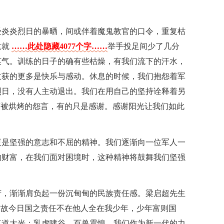
受炎炎烈日的暴晒，间或伴着魔鬼教官的口令，重复枯
这就
……此处隐藏4077个字……
举手投足间少了几分
英气。训练的日子的确有些枯燥，有我们流下的汗水，
收获的更多是快乐与感动。休息的时候，我们抱怨着军
烈日，没有人主动退出。我们在用自己的坚持诠释着另
有被烘烤的怨言，有的只是感谢。感谢阳光让我们如此
更是坚强的意志和不屈的精神。我们逐渐向一位军人一
的财富，在我们面对困境时，这种精神将鼓舞我们坚强
苦，渐渐肩负起一份沉甸甸的民族责任感。梁启超先生
”故今日国之责任不在他人全在我少年，少年富则国
其道大光；乳虎啸谷，百兽震惶。我们作为新一代的力