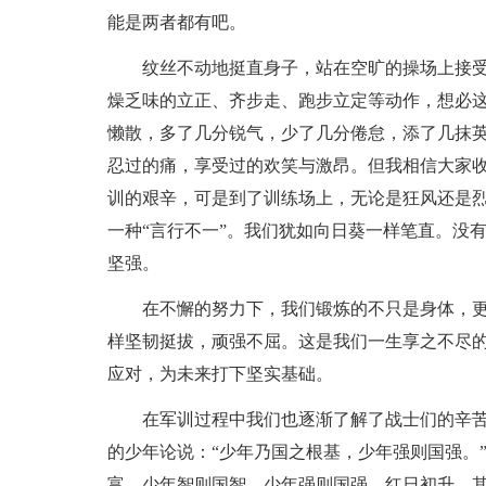
能是两者都有吧。
纹丝不动地挺直身子，站在空旷的操场上接
燥乏味的立正、齐步走、跑步立定等动作，想必
懒散，多了几分锐气，少了几分倦怠，添了几抹
忍过的痛，享受过的欢笑与激昂。但我相信大家
训的艰辛，可是到了训练场上，无论是狂风还是
一种“言行不一”。我们犹如向日葵一样笔直。没
坚强。
在不懈的努力下，我们锻炼的不只是身体，
样坚韧挺拔，顽强不屈。这是我们一生享之不尽
应对，为未来打下坚实基础。
在军训过程中我们也逐渐了解了战士们的辛
的少年论说：“少年乃国之根基，少年强则国强。
富，少年智则国智，少年强则国强。红日初升，