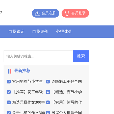
料
会员注册
会员登录
历
自我鉴定
自我评价
心得体会
最新推荐
实用的春节小学生
道路施工承包合同
【推荐】花三年级
【精选】春节小学
作文300字汇编10篇
15篇
精选元旦作文300字
【实用】续写的作
作文300字合集6篇
作文三篇
关于小猫的作文300
房屋个人租赁合同
4篇
文400字3篇