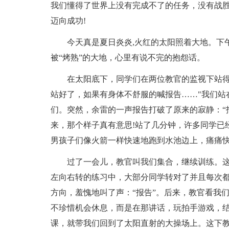
我们懂得了世界上没有完成不了的任务，没有战
迈向成功!
今天真是夏日炎炎,火红的太阳照着大地。下
被“烤熟”的大地，心里有说不完的抱怨话。
在太阳底下，同学们在两位教官的监视下站得
站好了，如果有身体不舒服的喊报告……"我们站
们。突然，余雷的一声报告打破了原来的寂静：“报
来，那个样子真有意思!站了几分钟，许多同学已
男孩子们像火箭一样快速地跑到水池边上，痛痛
过了一会儿，教官叫我们集合，继续训练。
左向右转的练习中，大部分同学转对了并且每次都
方向，羞愧地叫了声：“报告”。后来，教官看我
不珍惜机会休息，而是在那讲话，玩拍手游戏，
课，就带我们回到了太阳直射的大操场上。这下