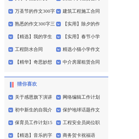
万圣节的作文300字
建筑工程施工合同
字集合5篇
书
熟悉的作文300字三
【实用】除夕的作
集合五篇
合集15篇
【精选】我的学生
【实用】春节小学
篇
文300字合集5篇
工程防水合同
精选小猫小学作文
作文300字4篇
生作文300字集锦九篇
【精华】奇思妙想
中介房屋租赁合同
300字集合六篇
的作文300字4篇
猜你喜欢
关于感恩旗下演讲
网络编辑工作计划
初中新生的自我介
保护地球话题作文
稿三篇
保育员工作计划15
工程安全员岗位职
绍
【精选】音乐的字
商务贺卡祝福语
篇
责