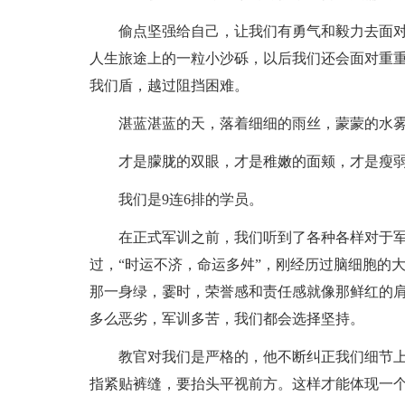
偷点坚强给自己，让我们有勇气和毅力去面
人生旅途上的一粒小沙砾，以后我们还会面对重
我们盾，越过阻挡困难。
湛蓝湛蓝的天，落着细细的雨丝，蒙蒙的水
才是朦胧的双眼，才是稚嫩的面颊，才是瘦
我们是9连6排的学员。
在正式军训之前，我们听到了各种各样对于
过，“时运不济，命运多舛”，刚经历过脑细胞的
那一身绿，霎时，荣誉感和责任感就像那鲜红的
多么恶劣，军训多苦，我们都会选择坚持。
教官对我们是严格的，他不断纠正我们细节
指紧贴裤缝，要抬头平视前方。这样才能体现一