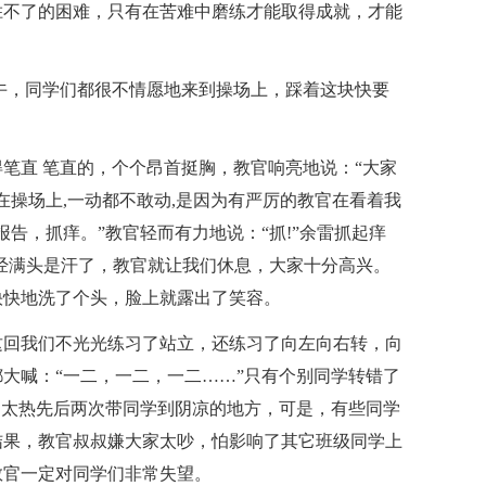
胜不了的困难，只有在苦难中磨练才能取得成就，才能
午，同学们都很不情愿地来到操场上，踩着这块快要
笔直 笔直的，个个昂首挺胸，教官响亮地说：“大家
在操场上,一动都不敢动,是因为有严厉的教官在看着我
告，抓痒。”教官轻而有力地说：“抓!”余雷抓起痒
经满头是汗了，教官就让我们休息，大家十分高兴。
快快地洗了个头，脸上就露出了笑容。
这回我们不光光练习了站立，还练习了向左向右转，向
大喊：“一二，一二，一二……”只有个别同学转错了
们太热先后两次带同学到阴凉的地方，可是，有些同学
结果，教官叔叔嫌大家太吵，怕影响了其它班级同学上
教官一定对同学们非常失望。