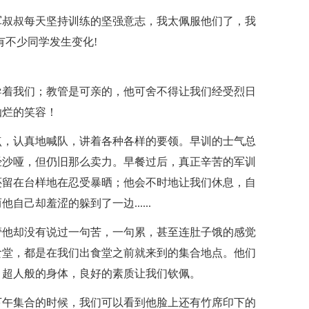
军叔叔每天坚持训练的坚强意志，我太佩服他们了，我
有不少同学发生变化!
导着我们；教管是可亲的，他可舍不得让我们经受烈日
灿烂的笑容！
点，认真地喊队，讲着各种各样的要领。早训的士气总
经沙哑，但仍旧那么卖力。早餐过后，真正辛苦的军训
还留在台样地在忍受暴晒；他会不时地让我们休息，自
己却羞涩的躲到了一边......
管他却没有说过一句苦，一句累，甚至连肚子饿的感觉
食堂，都是在我们出食堂之前就来到的集合地点。他们
，超人般的身体，良好的素质让我们钦佩。
下午集合的时候，我们可以看到他脸上还有竹席印下的