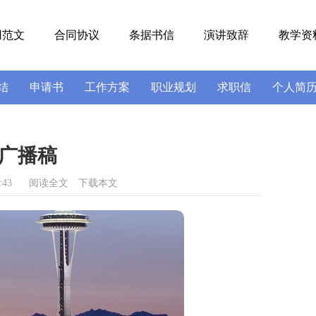
用范文
合同协议
条据书信
演讲致辞
教学资
结
申请书
工作方案
职业规划
求职信
个人简
号
导游词
实习报告
述职报告
广播稿
:43
阅读全文
下载本文