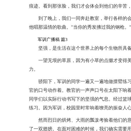
痕迹。看到那张脸，我们才会体会到他们的辛苦
到了晚上，我们一同奔赴教室，举行各样的
他唱那温情的歌曲。"当你的秀发拂过我的钢枪。
军训广播稿 篇3
坚强，是生活在这个世界上的每个生物所具
一望无垠的草原，因为有小草的点缀才变得
力。
骄阳下，军训的同学一遍又一遍地做摆臂练
官的口号动作着。教官的一声声口号在太阳下响
同学们以实际行动书写下的坚强的气息。经过篮
练习。因为军训，校园里时常响着嘹亮的振奋人
然而烈日的烘烤、大雨的瓢泼考验着他们的
了一双翅膀。在面对困难的时候，我们确实需要